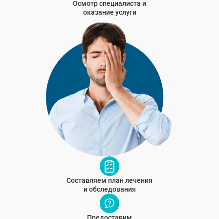
Рошаль
Осмотр специалиста и
оказание услуги
Хотьково
Зарайск
Куровское
Пущино
Черноголовка
Талдом
Руза
Краснозаводск
Яхрома
Белоозёрский
Высоковск
Дрезна
Пересвет
Составляем план лечения
и обследования
Предоставим