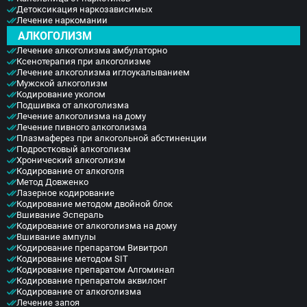
Детоксикация наркозависимых
Лечение наркомании
АЛКОГОЛИЗМ
Лечение алкоголизма амбулаторно
Ксенотерапия при алкоголизме
Лечение алкоголизма иглоукалыванием
Мужской алкоголизм
Кодирование уколом
Подшивка от алкоголизма
Лечение алкоголизма на дому
Лечение пивного алкоголизма
Плазмаферез при алкогольной абстиненции
Подростковый алкоголизм
Хронический алкоголизм
Кодирование от алкоголя
Метод Довженко
Лазерное кодирование
Кодирование методом двойной блок
Вшивание Эспераль
Кодирование от алкоголизма на дому
Вшивание ампулы
Кодирование препаратом Вивитрол
Кодирование методом SIT
Кодирование препаратом Алгоминал
Кодирование препаратом аквилонг
Кодирование от алкоголизма
Лечение запоя