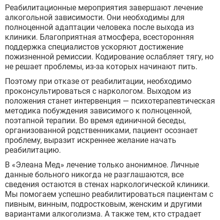
Лобня
Реабилитационные мероприятия завершают лечение
Люберцы
алкогольной зависимости. Они необходимы для
Мытищи
полноценной адаптации человека после выхода из
Наро-Фоминск
клиники. Благоприятная атмосфера, всесторонняя
Ногинск
поддержка специалистов ускоряют достижение
Одинцово
пожизненной ремиссии. Кодирование ослабляет тягу, но
Орехово-Зуево
не решает проблемы, из-за которых начинают пить.
Подольск
Пушкино
Поэтому при отказе от реабилитации, необходимо
Раменское
проконсультироваться с наркологом. Выходом из
Реутов
положения станет интервенция — психотерапевтическая
Сергиев Посад
методика побуждения зависимого к полноценной,
ЗАДАТЬ ВОПРОС
Серпухов
поэтапной терапии. Во время единичной беседы,
Чехов
ЗАПОЛНИТЕ ФОРМУ
организованной родственниками, пациент осознает
Щёлково
проблему, выразит искреннее желание начать
ВЫЗВАТЬ ВРАЧА
Электросталь
Заполните форму ниже, мы вам
реабилитацию.
Котельники
перезвоним
В «Элеана Мед» лечение только анонимное. Личные
Электроугли
данные больного никогда не разглашаются, все
Лыткарино
сведения остаются в стенах наркологической клиники.
Павловский Посад
Мы помогаем успешно реабилитироваться пациентам с
Ступино
пивным, винным, подростковым, женским и другими
Дмитров
вариантами алкоголизма. А также тем, кто страдает
Фрязино