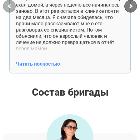
ехал домой, а через неделю всё начиналось
заново. В этот раз остался в клинике почти
на два месяца. Я сначала обиделась, что
врачи мало рассказывают мне о его
разговорах со специалистом. Потом
объяснили, что он взрослый человек и
лечение не должно превращаться в отчёт
перед мамой.
Сейчас сын снимает комнату отдельно,
работает, приезжает к нам по выходным.
Читать полностью
Денег больше не просит. Недавно сам купил
отцу лекарства, хотя раньше даже не
спрашивал, что ему нужно. Спасибо
специалистам ещё и за работу со мной. Я
Состав бригады
поняла, что помощь — это не постоянные
проверки и спасение от каждой
неприятности.