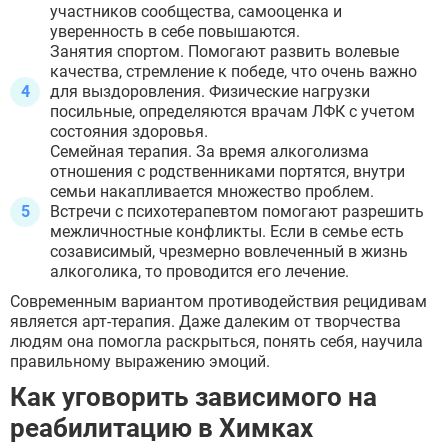
участников сообщества, самооценка и
уверенность в себе повышаются.
Занятия спортом. Помогают развить волевые
качества, стремление к победе, что очень важно
для выздоровления. Физические нагрузки
ВЫБРАТЬ ГОРОД
посильные, определяются врачам ЛФК с учетом
состояния здоровья.
Семейная терапия. За время алкоголизма
Москва
отношения с родственниками портятся, внутри
Видное
семьи накапливается множество проблем.
Балашиха
Встречи с психотерапевтом помогают разрешить
Воскресенск
межличностные конфликты. Если в семье есть
Долгопрудный
созависимый, чрезмерно вовлеченный в жизнь
Домодедово
алкоголика, то проводится его лечение.
Дубна
Современным вариантом противодействия рецидивам
Егорьевск
является арт-терапия. Даже далеким от творчества
Жуковский
людям она помогла раскрыться, понять себя, научила
Ивантеевка
правильному выражению эмоций.
Клин
Коломна
Как уговорить зависимого на
Красногорск
реабилитацию в Химках
Королёв