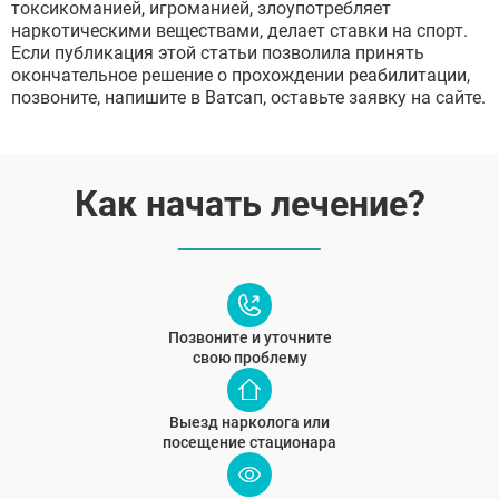
токсикоманией, игроманией, злоупотребляет
Дзержинский
Отправить
наркотическими веществами, делает ставки на спорт.
Солнечногорск
Отправить
Если публикация этой статьи позволила принять
Краснознаменск
Оставляя заявку Вы соглашаетесь с
политикой
окончательное решение о прохождении реабилитации,
конфиденциальности
Кашира
Отправить
Оставляя заявку Вы соглашаетесь с
политикой
позвоните, напишите в Ватсап, оставьте заявку на сайте.
Апрелевка
конфиденциальности
Звенигород
Оставляя заявку Вы соглашаетесь с
политикой
конфиденциальности
Протвино
Шатура
Как начать лечение?
Истра
Ликино-Дулёво
Можайск
Дедовск
Электрогорск
Луховицы
Лосино-Петровский
Позвоните и уточните
Красноармейск
свою проблему
Волоколамск
Озёры
Старая Купавна
Выезд нарколога или
Кубинка
посещение стационара
Голицыно
Бронницы