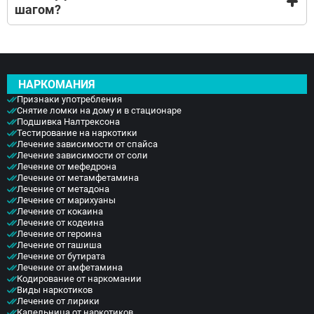
социальной адаптации
шагом?
реабилитационный центр – это не режимное
, чтобы успешно вернуться в общество.
учреждение. Большое время мы уделяем
мотивации, работе с психологами.
Реабилитация является важным шагом, так как
возвращает пациента к нормальной жизни
позволяет ему ресоциализироваться и закрепляет
НАРКОМАНИЯ
эффект от лечения.
Признаки употребления
Снятие ломки на дому и в стационаре
Подшивка Налтрексона
Тестирование на наркотики
Лечение зависимости от спайса
Лечение зависимости от соли
Лечение от мефедрона
Лечение от метамфетамина
Лечение от метадона
Лечение от марихуаны
Лечение от кокаина
Лечение от кодеина
Лечение от героина
Лечение от гашиша
Лечение от бутирата
Лечение от амфетамина
Кодирование от наркомании
Виды наркотиков
Лечение от лирики
Капельница от наркотиков