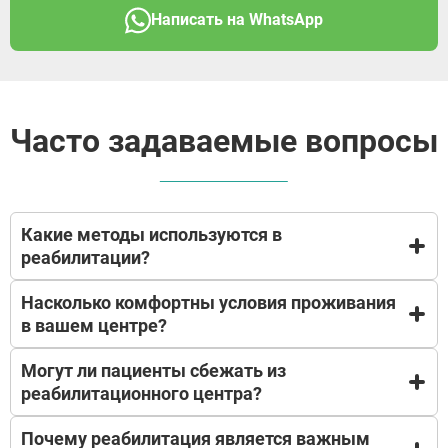
Написать на WhatsApp
Часто задаваемые вопросы
Какие методы используются в
реабилитации?
Насколько комфортны условия проживания
В основе нашей реабилитационной программы
в вашем центре?
лежит доказательная психотерапия и
модифицированная
Могут ли пациенты сбежать из
программа «12 шагов»
Наш центр работает строго в правовом поле, наша
. Пациенты учатся жить без ПАВ (психоактивных
реабилитационного центра?
деятельность полностью прозрачна не
веществ), прорабатывают психотравмы, меняют
противоречит законодательству, познакомиться с
круг общения и проходят этап
Почему реабилитация является важным
фотоматериалами Вы можете на сайте.
Мы не удерживаем людей против их воли, наш