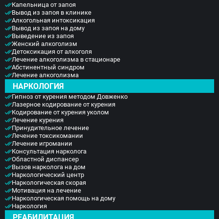
Капельница от запоя
Вывод из запоя в клинике
Алкогольная интоксикация
Вывод из запоя на дому
Выведение из запоя
Женский алкоголизм
Детоксикация от алкоголя
Лечение алкоголизма в стационаре
Абстинентный синдром
Лечение алкоголизма
НАРКОЛОГИЯ
Гипноз от курения методом Довженко
Лазерное кодирование от курения
Кодирование от курения уколом
Лечение курения
Принудительное лечение
Лечение токсикомании
Лечение игромании
Консультация нарколога
Областной диспансер
Вызов нарколога на дом
Наркологический центр
Наркологическая скорая
Мотивация на лечение
Наркологическая помощь на дому
Наркология
РЕАБИЛИТАЦИЯ