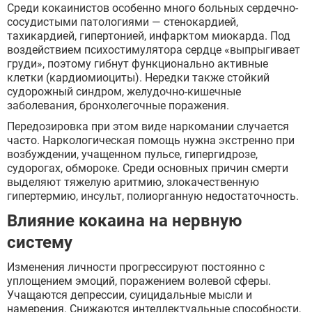
Среди кокаинистов особенно много больных сердечно-
сосудистыми патологиями — стенокардией,
тахикардией, гипертонией, инфарктом миокарда. Под
воздействием психостимулятора сердце «выпрыгивает
груди», поэтому гибнут функционально активные
клетки (кардиомиоциты). Нередки также стойкий
судорожный синдром, желудочно-кишечные
заболевания, бронхолегочные поражения.
Передозировка при этом виде наркомании случается
часто. Наркологическая помощь нужна экстренно при
возбуждении, учащенном пульсе, гипергидрозе,
судорогах, обмороке. Среди основных причин смерти
выделяют тяжелую аритмию, злокачественную
гипертермию, инсульт, полиорганную недостаточность.
Влияние кокаина на нервную
систему
Изменения личности прогрессируют постоянно с
уплощением эмоций, поражением волевой сферы.
Учащаются депрессии, суицидальные мысли и
намерения. Снижаются интеллектуальные способности,