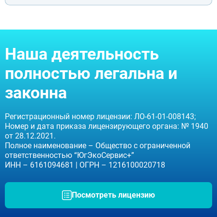
Дмитров
Фрязино
Дзержинский
Отправить
Солнечногорск
Отправить
Краснознаменск
Оставляя заявку Вы соглашаетесь с
политикой
Наша деятельность
конфиденциальности
Кашира
Отправить
Оставляя заявку Вы соглашаетесь с
политикой
Апрелевка
конфиденциальности
полностью легальна и
Звенигород
Оставляя заявку Вы соглашаетесь с
политикой
конфиденциальности
Протвино
законна
Шатура
Истра
Ликино-Дулёво
Регистрационный номер лицензии: ЛО-61-01-008143;
Можайск
Номер и дата приказа лицензирующего органа: № 1940
Дедовск
от 28.12.2021.
Электрогорск
Полное наименование – Общество с ограниченной
Луховицы
ответственностью “ЮгЭкоСервис+”
Лосино-Петровский
ИНН – 6161094681 | ОГРН – 1216100020718
Красноармейск
Волоколамск
Озёры
Посмотреть лицензию
Старая Купавна
Кубинка
Голицыно