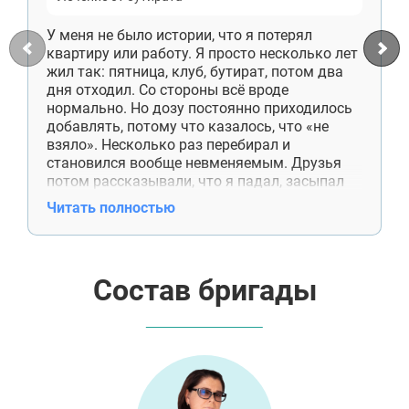
У меня не было истории, что я потерял
квартиру или работу. Я просто несколько лет
жил так: пятница, клуб, бутират, потом два
дня отходил. Со стороны всё вроде
нормально. Но дозу постоянно приходилось
добавлять, потому что казалось, что «не
взяло». Несколько раз перебирал и
становился вообще невменяемым. Друзья
потом рассказывали, что я падал, засыпал
где попало, мог полезть в драку, а сам почти
Читать полностью
ничего не помнил.
Лечиться пошёл после свадьбы приятеля. Я
испортил весь вечер и утром даже не мог
вспомнить, за что передо мной извиняются.
Состав бригады
Сейчас четвёртый месяц хожу на
консультации. Один раз сорвался, сказал об
этом сразу. Продолжаю дальше, без
обещаний, что теперь всё навсегда.