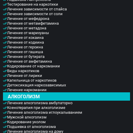
уровне.
Тестирование на наркотики
поскольку организм требует очередную дозу, а на
Лечение зависимости от спайса
это нужны деньги.
Лечение зависимости от соли
Особенно можно быстро определить
Лечение от мефедрона
употребление наркотиков по подросткам, по их
Лечение от метамфетамина
Лечение от метадона
поведению, нужно только внимательно
Лечение от марихуаны
присмотреться. Если вы заподозрили, что близкий
Лечение от кокаина
человек принимает наркотики, немедленно
Лечение от кодеина
обратитесь к специалистам.
Лечение от героина
Лечение от гашиша
Лечение зависимости от лирики
Лечение от бутирата
и других наркотиков предлагает наша клиника.
Лечение от амфетамина
Кодирование от наркомании
Виды наркотиков
Лечение от лирики
Капельница от наркотиков
Детоксикация наркозависимых
Лечение наркомании
АЛКОГОЛИЗМ
Лечение алкоголизма амбулаторно
Ксенотерапия при алкоголизме
Лечение алкоголизма иглоукалыванием
Мужской алкоголизм
Кодирование уколом
Подшивка от алкоголизма
Лечение алкоголизма на дому