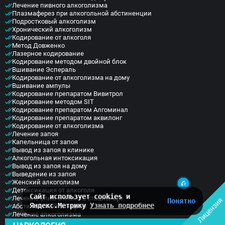
Лечение пивного алкоголизма
Плазмаферез при алкогольной абстиненции
Подростковый алкоголизм
Хронический алкоголизм
Кодирование от алкоголя
Метод Довженко
Лазерное кодирование
Кодирование методом двойной блок
Вшивание Эспераль
Кодирование от алкоголизма на дому
Вшивание ампулы
Кодирование препаратом Вивитрол
Кодирование методом SIT
Кодирование препаратом Алгоминал
Тетерина Ирина
Кодирование препаратом аквилонг
Нужна срочная помощь? Есть
Кодирование от алкоголизма
вопросы? Дежурный нарколог
Лечение запоя
Капельница от запоя
на связи 24/7 - напишите нам!
Вывод из запоя в клинике
Алкогольная интоксикация
Вывод из запоя на дому
Выведение из запоя
Женский алкоголизм
Детоксикация от алкоголя
Сайт использует cookies и
Лечение алкоголизма в стационаре
Лицензия
Понятно
Яндекс.Метрику
Узнать подробнее
Абстинентный синдром
Лечение алкоголизма