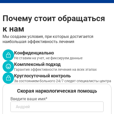
Бронницы
Рошаль
Хотьково
Почему стоит обращаться
Зарайск
Куровское
к нам
Пущино
Черноголовка
Мы создаем условия, при которых достигается
Талдом
наибольшая эффективность лечения
Руза
Краснозаводск
Конфиденциально
Яхрома
Не ставим на учет, не фиксируем данные
Белоозёрский
Комплексный подход
Высоковск
Гарантия эффективности лечения на всех этапах
Дрезна
Круглосуточный контроль
Пересвет
За состоянием больного 24/7 следят специалисты центра
Скорая наркологическая помощь
Введите ваше имя*