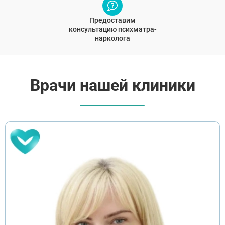
Предоставим
консультацию психматра-
нарколога
ВЫБРАТЬ ГОРОД
Врачи нашей клиники
Москва
Видное
Балашиха
Воскресенск
Долгопрудный
Домодедово
Дубна
Егорьевск
Жуковский
Ивантеевка
Клин
Коломна
Красногорск