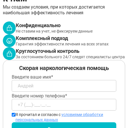
Лыткарино
Павловский Посад
Мы создаем условия, при которых достигается
Ступино
наибольшая эффективность лечения
Дмитров
Фрязино
Конфиденциально
Дзержинский
Отправить
Не ставим на учет, не фиксируем данные
Солнечногорск
Комплексный подход
Отправить
Краснознаменск
Оставляя заявку Вы соглашаетесь с
политикой
Гарантия эффективности лечения на всех этапах
конфиденциальности
Кашира
Отправить
Оставляя заявку Вы соглашаетесь с
политикой
Круглосуточный контроль
Апрелевка
конфиденциальности
За состоянием больного 24/7 следят специалисты центра
Звенигород
Оставляя заявку Вы соглашаетесь с
политикой
конфиденциальности
Протвино
Скорая наркологическая помощь
Шатура
Истра
Введите ваше имя*
Ликино-Дулёво
Можайск
Дедовск
Введите номер телефона*
Электрогорск
Луховицы
Лосино-Петровский
Я прочитал и согласен с
условиями обработки
Красноармейск
персональных данных
Волоколамск
Озёры