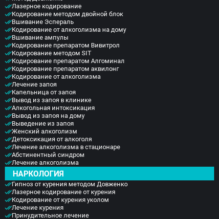
Лазерное кодирование
Кодирование методом двойной блок
Вшивание Эспераль
Кодирование от алкоголизма на дому
Вшивание ампулы
Кодирование препаратом Вивитрол
Кодирование методом SIT
Кодирование препаратом Алгоминал
Кодирование препаратом аквилонг
Кодирование от алкоголизма
Лечение запоя
Капельница от запоя
Вывод из запоя в клинике
Алкогольная интоксикация
Вывод из запоя на дому
Выведение из запоя
Женский алкоголизм
Детоксикация от алкоголя
Лечение алкоголизма в стационаре
Абстинентный синдром
Лечение алкоголизма
НАРКОЛОГИЯ
Гипноз от курения методом Довженко
Лазерное кодирование от курения
Кодирование от курения уколом
Лечение курения
Принудительное лечение