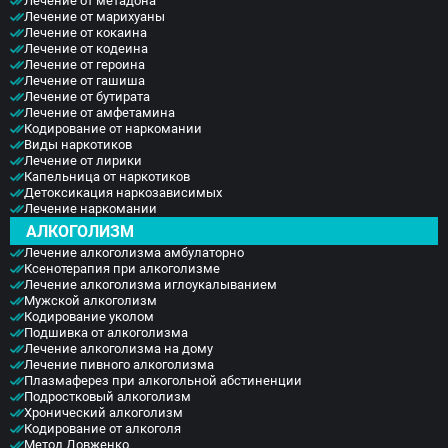
Лечение от метадона
Лечение от марихуаны
Лечение от кокаина
Лечение от кодеина
Лечение от героина
Лечение от гашиша
Лечение от бутирата
Лечение от амфетамина
Кодирование от наркомании
Виды наркотиков
Лечение от лирики
Капельница от наркотиков
Детоксикация наркозависимых
Лечение наркомании
АЛКОГОЛИЗМ
Лечение алкоголизма амбулаторно
Ксенотерапия при алкоголизме
Лечение алкоголизма иглоукалыванием
Мужской алкоголизм
Кодирование уколом
Подшивка от алкоголизма
Лечение алкоголизма на дому
Лечение пивного алкоголизма
Плазмаферез при алкогольной абстиненции
Подростковый алкоголизм
Хронический алкоголизм
Кодирование от алкоголя
Метод Довженко