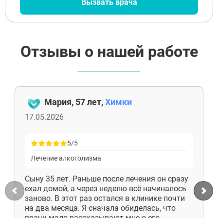
Вызвать врача
Старая Купавна
Кубинка
Голицыно
Бронницы
Рошаль
Отзывы о нашей работе
Хотьково
Зарайск
Куровское
Пущино
Черноголовка
Мария, 57 лет,
Химки
Талдом
Руза
17.05.2026
Краснозаводск
Яхрома
5/5
Белоозёрский
Высоковск
Лечение алкоголизма
Дрезна
Пересвет
Сыну 35 лет. Раньше после лечения он сразу
ехал домой, а через неделю всё начиналось
заново. В этот раз остался в клинике почти
на два месяца. Я сначала обиделась, что
врачи мало рассказывают мне о его