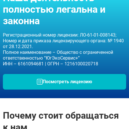
Клин
полностью легальна и
Коломна
Красногорск
законна
Королёв
Лобня
Люберцы
Регистрационный номер лицензии: ЛО-61-01-008143;
Мытищи
Номер и дата приказа лицензирующего органа: № 1940
Наро-Фоминск
от 28.12.2021.
Ногинск
Полное наименование – Общество с ограниченной
Одинцово
ответственностью “ЮгЭкоСервис+”
Орехово-Зуево
ИНН – 6161094681 | ОГРН – 1216100020718
Подольск
Пушкино
Раменское
Посмотреть лицензию
Реутов
Сергиев Посад
ЗАДАТЬ ВОПРОС
Серпухов
Чехов
ЗАПОЛНИТЕ ФОРМУ
Щёлково
ВЫЗВАТЬ ВРАЧА
Почему стоит обращаться
Электросталь
Заполните форму ниже, мы вам
Котельники
перезвоним
Электроугли
к нам