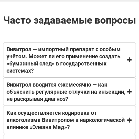
Часто задаваемые вопросы
Вивитрол — импортный препарат с особым
учётом. Может ли его применение создать
«бумажный след» в государственных
системах?
Вивитрол вводится ежемесячно — как
Мы понимаем ваше беспокойство. Нет, не может.
объяснить регулярные отлучки на инъекции,
Частная клиника закупает и применяет
не раскрывая диагноз?
зарегистрированные препараты в рамках
внутренней практики — данные о введении не
передаются в наркологические службы,
Как осуществляется кодировка от
Мы понимаем вашу предусмотрительность. Да,
Росздравнадзор или МВД. Регистрация возможна
алкоголизма Вивитролом в наркологической
препарат требует планового введения раз в месяц
только при оформлении документов в
клинике «Элеана Мед»?
— это можно вписать в график как
государственном диспансере. Вы получаете
«профилактический визит к терапевту», «курс
помощь анонимно — независимо от