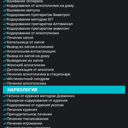
Вшивание Эспераль
Кодирование от алкоголизма на дому
Вшивание ампулы
Кодирование препаратом Вивитрол
Кодирование методом SIT
Кодирование препаратом Алгоминал
Кодирование препаратом аквилонг
Кодирование от алкоголизма
Лечение запоя
Капельница от запоя
Вывод из запоя в клинике
Алкогольная интоксикация
Вывод из запоя на дому
Выведение из запоя
Женский алкоголизм
Детоксикация от алкоголя
Лечение алкоголизма в стационаре
Абстинентный синдром
Лечение алкоголизма
НАРКОЛОГИЯ
Гипноз от курения методом Довженко
Лазерное кодирование от курения
Кодирование от курения уколом
Лечение курения
Принудительное лечение
Лечение токсикомании
Лечение игромании
Консультация нарколога