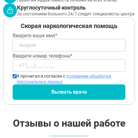
Гарантия эффективности лечения на всех этапах
Павловский Посад
Круглосуточный контроль
Ступино
Дмитров
За состоянием больного 24/7 следят специалисты центра
Фрязино
Скорая наркологическая помощь
Дзержинский
Отправить
Солнечногорск
Отправить
Введите ваше имя*
Краснознаменск
Оставляя заявку Вы соглашаетесь с
политикой
конфиденциальности
Кашира
Отправить
Оставляя заявку Вы соглашаетесь с
политикой
Апрелевка
конфиденциальности
Введите номер телефона*
Звенигород
Оставляя заявку Вы соглашаетесь с
политикой
конфиденциальности
Протвино
Шатура
Истра
Я прочитал и согласен с
условиями обработки
Ликино-Дулёво
персональных данных
Можайск
Вызвать врача
Дедовск
Электрогорск
Луховицы
Лосино-Петровский
Красноармейск
Отзывы о нашей работе
Волоколамск
Озёры
Старая Купавна