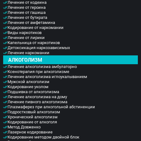
Лечение от кодеина
Лечение от героина
Лечение от гашиша
Лечение от бутирата
Лечение от амфетамина
Кодирование от наркомании
Виды наркотиков
Лечение от лирики
Капельница от наркотиков
Детоксикация наркозависимых
Лечение наркомании
АЛКОГОЛИЗМ
Лечение алкоголизма амбулаторно
Ксенотерапия при алкоголизме
Лечение алкоголизма иглоукалыванием
Мужской алкоголизм
Кодирование уколом
Подшивка от алкоголизма
Лечение алкоголизма на дому
Лечение пивного алкоголизма
Плазмаферез при алкогольной абстиненции
Подростковый алкоголизм
Хронический алкоголизм
Кодирование от алкоголя
Метод Довженко
Лазерное кодирование
Кодирование методом двойной блок