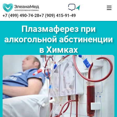
+7 (499) 490-74-28
+7 (909) 415-91-49
Плазмаферез при
алкогольной абстиненции
в Химках