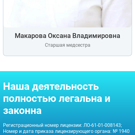
Макарова Оксана Владимировна
Старшая медсестра
ВЫБРАТЬ ГОРОД
Москва
Видное
Наша деятельность
Балашиха
Воскресенск
полностью легальна и
Долгопрудный
Домодедово
законна
Дубна
Егорьевск
Жуковский
Регистрационный номер лицензии: ЛО-61-01-008143;
Ивантеевка
Номер и дата приказа лицензирующего органа: № 1940
Клин