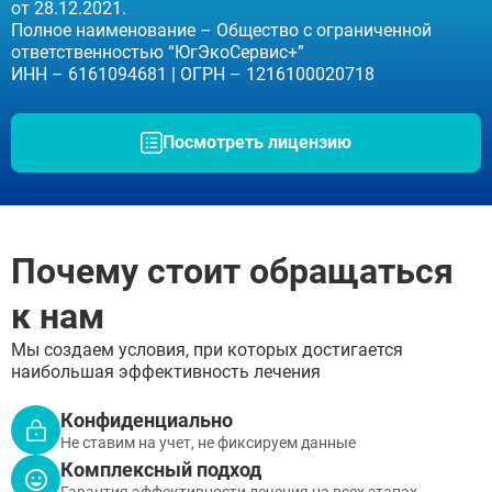
от 28.12.2021.
Коломна
Полное наименование – Общество с ограниченной
Красногорск
ответственностью “ЮгЭкоСервис+”
Королёв
ИНН – 6161094681 | ОГРН – 1216100020718
Лобня
Люберцы
Мытищи
Посмотреть лицензию
Наро-Фоминск
Ногинск
Одинцово
Орехово-Зуево
Подольск
Пушкино
Почему стоит обращаться
Раменское
Реутов
к нам
Сергиев Посад
ЗАДАТЬ ВОПРОС
Серпухов
Мы создаем условия, при которых достигается
Чехов
ЗАПОЛНИТЕ ФОРМУ
наибольшая эффективность лечения
Щёлково
ВЫЗВАТЬ ВРАЧА
Электросталь
Заполните форму ниже, мы вам
Конфиденциально
Котельники
перезвоним
Не ставим на учет, не фиксируем данные
Электроугли
Комплексный подход
Лыткарино