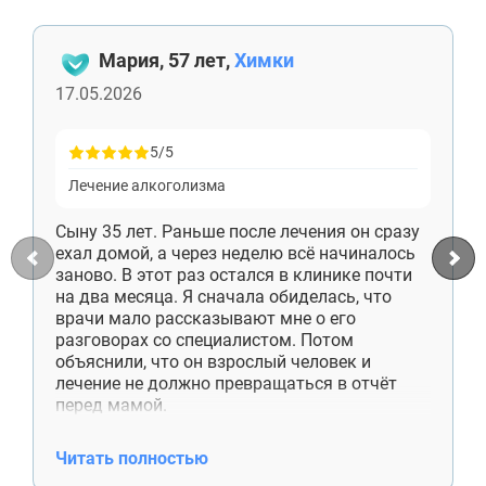
Кубинка
Голицыно
Мария, 57 лет,
Химки
Бронницы
Рошаль
17.05.2026
Хотьково
Зарайск
Куровское
5/5
Пущино
Лечение алкоголизма
Черноголовка
Талдом
Сыну 35 лет. Раньше после лечения он сразу
Руза
ехал домой, а через неделю всё начиналось
Краснозаводск
заново. В этот раз остался в клинике почти
Яхрома
на два месяца. Я сначала обиделась, что
Белоозёрский
врачи мало рассказывают мне о его
Высоковск
разговорах со специалистом. Потом
Дрезна
объяснили, что он взрослый человек и
Пересвет
лечение не должно превращаться в отчёт
перед мамой.
Сейчас сын снимает комнату отдельно,
работает, приезжает к нам по выходным.
Читать полностью
Денег больше не просит. Недавно сам купил