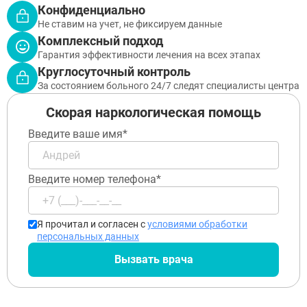
Конфиденциально
Бронницы
Не ставим на учет, не фиксируем данные
Рошаль
Хотьково
Комплексный подход
Зарайск
Гарантия эффективности лечения на всех этапах
Куровское
Круглосуточный контроль
Пущино
За состоянием больного 24/7 следят специалисты центра
Черноголовка
Талдом
Скорая наркологическая помощь
Руза
Введите ваше имя*
Краснозаводск
Яхрома
Белоозёрский
Высоковск
Введите номер телефона*
Дрезна
Пересвет
Я прочитал и согласен с
условиями обработки
персональных данных
Вызвать врача