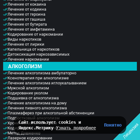
Лечение от кокаина
Лечение от кодеина
Лечение от героина
Лечение от гашиша
Лечение от бутирата
Лечение от амфетамина
Кодирование от наркомании
Виды наркотиков
Лечение от лирики
Капельница от наркотиков
Детоксикация наркозависимых
Лечение наркомании
АЛКОГОЛИЗМ
Лечение алкоголизма амбулаторно
Ксенотерапия при алкоголизме
Лечение алкоголизма иглоукалыванием
Мужской алкоголизм
Кодирование уколом
Подшивка от алкоголизма
Лечение алкоголизма на дому
Лечение пивного алкоголизма
Плазмаферез при алкогольной абстиненции
Подростковый алкоголизм
Сайт использует cookies и
Хронический алкоголизм
Лицензия
Понятно
Яндекс.Метрику
Узнать подробнее
Кодирование от алкоголя
Метод Довженко
Лазерное кодирование