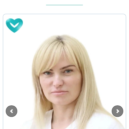
ВЫБРАТЬ ГОРОД
Москва
Видное
Балашиха
Воскресенск
Долгопрудный
Домодедово
Дубна
Егорьевск
Жуковский
Ивантеевка
Клин
Коломна
Красногорск