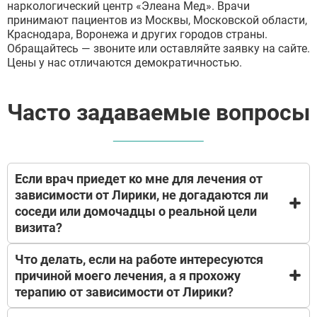
наркологический центр «Элеана Мед». Врачи
принимают пациентов из Москвы, Московской области,
Краснодара, Воронежа и других городов страны.
Обращайтесь — звоните или оставляйте заявку на сайте.
Цены у нас отличаются демократичностью.
Часто задаваемые вопросы
Если врач приедет ко мне для лечения от
зависимости от Лирики, не догадаются ли
соседи или домочадцы о реальной цели
визита?
Что делать, если на работе интересуются
Мы понимаем, насколько важно остаться
причиной моего лечения, а я прохожу
незамеченным. Наша бригада приезжает в
терапию от зависимости от Лирики?
гражданской одежде, на автомобиле без
опознавательных знаков и медицинской