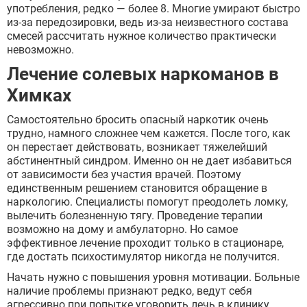
употребления, редко — более 8. Многие умирают быстро
из-за передозировки, ведь из-за неизвестного состава
смесей рассчитать нужное количество практически
невозможно.
Лечение солевых наркоманов в
ВЫБРАТЬ ГОРОД
Химках
Самостоятельно бросить опасный наркотик очень
трудно, намного сложнее чем кажется. После того, как
Москва
он перестает действовать, возникает тяжелейший
Видное
абстинентный синдром. Именно он не дает избавиться
Балашиха
от зависимости без участия врачей. Поэтому
Воскресенск
единственным решением становится обращение в
Долгопрудный
наркологию. Специалисты помогут преодолеть ломку,
Домодедово
вылечить болезненную тягу. Проведение терапии
Дубна
возможно на дому и амбулаторно. Но самое
Егорьевск
эффективное лечение проходит только в стационаре,
Жуковский
где достать психостимулятор никогда не получится.
Ивантеевка
Клин
Начать нужно с повышения уровня мотивации. Больные
Коломна
наличие проблемы признают редко, ведут себя
Красногорск
агрессивно при попытке уговорить лечь в клинику.