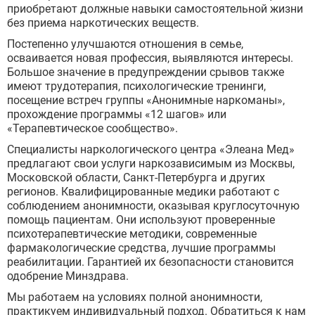
приобретают должные навыки самостоятельной жизни
Бронницы
без приема наркотических веществ.
Рошаль
Хотьково
Постепенно улучшаются отношения в семье,
Зарайск
осваивается новая профессия, выявляются интересы.
Куровское
Большое значение в предупреждении срывов также
Пущино
имеют трудотерапия, психологические тренинги,
Черноголовка
посещение встреч группы «Анонимные наркоманы»,
Талдом
прохождение программы «12 шагов» или
Руза
«Терапевтическое сообщество».
Краснозаводск
Специалисты наркологического центра «Элеана Мед»
Яхрома
предлагают свои услуги наркозависимым из Москвы,
Белоозёрский
Московской области, Санкт-Петербурга и других
Высоковск
регионов. Квалифицированные медики работают с
Дрезна
соблюдением анонимности, оказывая круглосуточную
Пересвет
помощь пациентам. Они используют проверенные
психотерапевтические методики, современные
фармакологические средства, лучшие программы
реабилитации. Гарантией их безопасности становится
одобрение Минздрава.
Мы работаем на условиях полной анонимности,
практикуем индивидуальный подход. Обратиться к нам