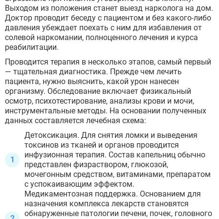
Королёв
Выходом из положения станет выезд нарколога на дом.
Лобня
Доктор проводит беседу с пациентом и без какого-либо
Люберцы
давления убеждает поехать с ним для избавления от
Мытищи
солевой наркомании, полноценного лечения и курса
Наро-Фоминск
реабилитации.
Ногинск
Проводится терапия в несколько этапов, самый первый
Одинцово
— тщательная диагностика. Прежде чем лечить
Орехово-Зуево
пациента, нужно выяснить, какой урон нанесен
Подольск
организму. Обследование включает физикальный
Пушкино
осмотр, психотестирование, анализы крови и мочи,
Раменское
инструментальные методы. На основании полученных
Реутов
данных составляется лечебная схема:
Сергиев Посад
ЗАДАТЬ ВОПРОС
Серпухов
Детоксикация. Для снятия ломки и выведения
Чехов
ЗАПОЛНИТЕ ФОРМУ
токсинов из тканей и органов проводится
Щёлково
инфузионная терапия. Состав капельниц обычно
ВЫЗВАТЬ ВРАЧА
Электросталь
Заполните форму ниже, мы вам
представлен физраствором, глюкозой,
Котельники
мочегонным средством, витаминами, препаратом
перезвоним
Электроугли
с успокаивающим эффектом.
Лыткарино
Медикаментозная поддержка. Основанием для
Павловский Посад
назначения комплекса лекарств становятся
Ступино
обнаруженные патологии печени, почек, головного