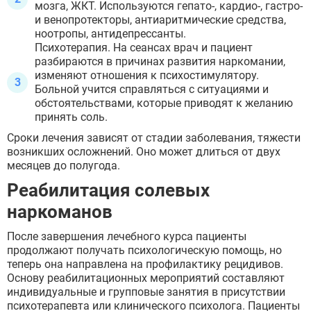
Дмитров
мозга, ЖКТ. Используются гепато-, кардио-, гастро-
Фрязино
и венопротекторы, антиаритмические средства,
Дзержинский
Отправить
ноотропы, антидепрессанты.
Солнечногорск
Психотерапия. На сеансах врач и пациент
Отправить
Краснознаменск
Оставляя заявку Вы соглашаетесь с
политикой
разбираются в причинах развития наркомании,
конфиденциальности
Кашира
Отправить
изменяют отношения к психостимулятору.
Оставляя заявку Вы соглашаетесь с
политикой
Апрелевка
конфиденциальности
Больной учится справляться с ситуациями и
Звенигород
Оставляя заявку Вы соглашаетесь с
политикой
обстоятельствами, которые приводят к желанию
конфиденциальности
Протвино
принять соль.
Шатура
Сроки лечения зависят от стадии заболевания, тяжести
Истра
возникших осложнений. Оно может длиться от двух
Ликино-Дулёво
месяцев до полугода.
Можайск
Дедовск
Реабилитация солевых
Электрогорск
наркоманов
Луховицы
Лосино-Петровский
После завершения лечебного курса пациенты
Красноармейск
продолжают получать психологическую помощь, но
Волоколамск
теперь она направлена на профилактику рецидивов.
Озёры
Основу реабилитационных мероприятий составляют
Старая Купавна
индивидуальные и групповые занятия в присутствии
Кубинка
психотерапевта или клинического психолога. Пациенты
Голицыно