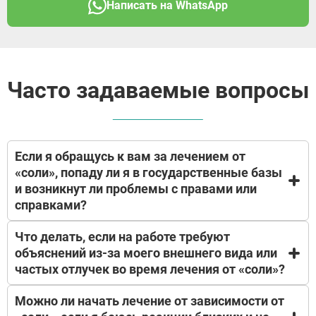
Написать на WhatsApp
Часто задаваемые вопросы
Если я обращусь к вам за лечением от
«соли», попаду ли я в государственные базы
и возникнут ли проблемы с правами или
справками?
Что делать, если на работе требуют
Мы понимаем ваше беспокойство о будущем. Нет,
объяснений из-за моего внешнего вида или
не попадёте. Наша клиника работает в частном
частых отлучек во время лечения от «соли»?
порядке и не передаёт сведения о пациентах в
государственные наркологические службы, ГИБДД
или иные ведомства. Постановка на учёт
Можно ли начать лечение от зависимости от
Мы понимаем ваш страх — карьера и отношения в
возможна только при личном добровольном