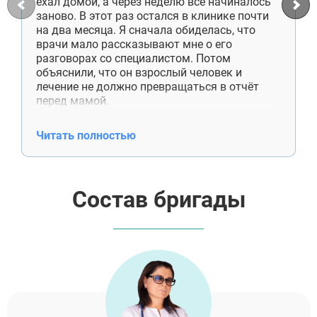
ехал домой, а через неделю всё начиналось
заново. В этот раз остался в клинике почти
на два месяца. Я сначала обиделась, что
врачи мало рассказывают мне о его
разговорах со специалистом. Потом
объяснили, что он взрослый человек и
лечение не должно превращаться в отчёт
перед мамой.
Сейчас сын снимает комнату отдельно,
работает, приезжает к нам по выходным.
Читать полностью
Денег больше не просит. Недавно сам купил
отцу лекарства, хотя раньше даже не
спрашивал, что ему нужно. Спасибо
специалистам ещё и за работу со мной. Я
Состав бригады
поняла, что помощь — это не постоянные
проверки и спасение от каждой
неприятности.