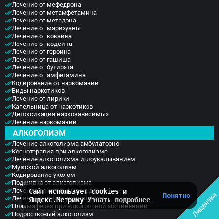
иными методами. И при любом способе наркоман
Лечение от мефедрона
и других наркотиков предлагает наша клиника.
достигает сильнейшей эйфории, при которой уже
Лечение от метамфетамина
Лечение от метадона
не может остановиться без помощи специалистов.
Лечение от марихуаны
Лечение от кокаина
Лечение от кодеина
Лечение от героина
Лечение от гашиша
Лечение от бутирата
Лечение от амфетамина
Кодирование от наркомании
Виды наркотиков
Лечение от лирики
Капельница от наркотиков
Детоксикация наркозависимых
Лечение наркомании
АЛКОГОЛИЗМ
Лечение алкоголизма амбулаторно
Ксенотерапия при алкоголизме
Лечение алкоголизма иглоукалыванием
Мужской алкоголизм
Кодирование уколом
Подшивка от алкоголизма
Лечение алкоголизма на дому
Сайт использует cookies и
Лицензия
Понятно
Лечение пивного алкоголизма
Яндекс.Метрику
Узнать подробнее
Плазмаферез при алкогольной абстиненции
Подростковый алкоголизм