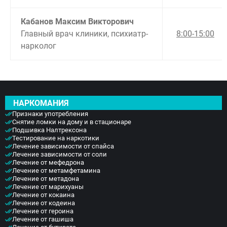
Красногорск
Королёв
Кабанов Максим Викторович
Лобня
Люберцы
Главный врач клиники, психиатр-
8:00-15:00
Мытищи
нарколог
Наро-Фоминск
Ногинск
Одинцово
Орехово-Зуево
Подольск
НАРКОМАНИЯ
Пушкино
Раменское
Признаки употребления
Снятие ломки на дому и в стационаре
Реутов
Подшивка Налтрексона
Сергиев Посад
ЗАДАТЬ ВОПРОС
Тестирование на наркотики
Серпухов
Лечение зависимости от спайса
Чехов
ЗАПОЛНИТЕ ФОРМУ
Лечение зависимости от соли
Лечение от мефедрона
Щёлково
ВЫЗВАТЬ ВРАЧА
Лечение от метамфетамина
Электросталь
Заполните форму ниже, мы вам
Лечение от метадона
Котельники
Лечение от марихуаны
перезвоним
Электроугли
Лечение от кокаина
Лечение от кодеина
Лыткарино
Лечение от героина
Павловский Посад
Лечение от гашиша
Ступино