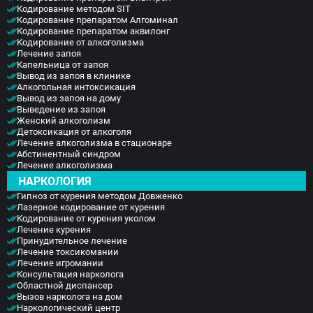
Голицыно
Кодирование методом SIT
Бронницы
Кодирование препаратом Алгоминал
Кодирование препаратом аквилонг
Рошаль
Кодирование от алкоголизма
Хотьково
Лечение запоя
Зарайск
Капельница от запоя
Куровское
Вывод из запоя в клинике
Алкогольная интоксикация
Пущино
Вывод из запоя на дому
Черноголовка
Выведение из запоя
Талдом
Женский алкоголизм
Руза
Детоксикация от алкоголя
Лечение алкоголизма в стационаре
Краснозаводск
Абстинентный синдром
Яхрома
Лечение алкоголизма
Белоозёрский
НАРКОЛОГИЯ
Высоковск
Гипноз от курения методом Довженко
Дрезна
Лазерное кодирование от курения
Пересвет
Кодирование от курения уколом
Лечение курения
Принудительное лечение
Лечение токсикомании
Лечение игромании
Консультация нарколога
Областной диспансер
Вызов нарколога на дом
Наркологический центр