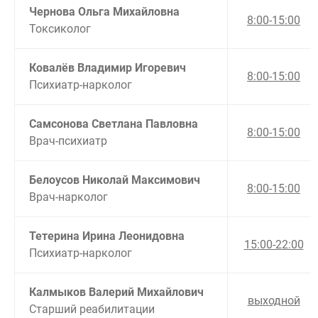
Чернова Ольга Михайловна
8:00-15:00
Токсиколог
Ковалёв Владимир Игоревич
8:00-15:00
Психиатр-нарколог
ВЫБРАТЬ ГОРОД
Самсонова Светлана Павловна
8:00-15:00
Врач-психиатр
Москва
Видное
Балашиха
Белоусов Николай Максимович
8:00-15:00
Воскресенск
Врач-нарколог
Долгопрудный
Домодедово
Дубна
Тетерина Ирина Леонидовна
15:00-22:00
Егорьевск
Психиатр-нарколог
Жуковский
Ивантеевка
Калмыков Валерий Михайлович
Клин
выходной
Коломна
Старший реабилитации