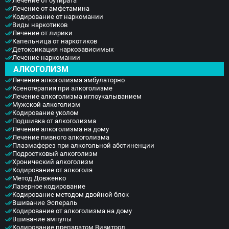
Лечение от бутирата
Дмитров
Лечение от амфетамина
Кодирование от наркомании
Фрязино
Виды наркотиков
Дзержинский
Отправить
Лечение от лирики
Солнечногорск
Капельница от наркотиков
Отправить
Краснознаменск
Оставляя заявку Вы соглашаетесь с
политикой
Детоксикация наркозависимых
Лечение наркомании
конфиденциальности
Кашира
Отправить
Оставляя заявку Вы соглашаетесь с
политикой
АЛКОГОЛИЗМ
Апрелевка
конфиденциальности
Звенигород
Оставляя заявку Вы соглашаетесь с
политикой
Лечение алкоголизма амбулаторно
Ксенотерапия при алкоголизме
конфиденциальности
Протвино
Лечение алкоголизма иглоукалыванием
Шатура
Мужской алкоголизм
Истра
Кодирование уколом
Ликино-Дулёво
Подшивка от алкоголизма
Лечение алкоголизма на дому
Можайск
Лечение пивного алкоголизма
Дедовск
Плазмаферез при алкогольной абстиненции
Электрогорск
Подростковый алкоголизм
Луховицы
Хронический алкоголизм
Кодирование от алкоголя
Лосино-Петровский
Метод Довженко
Красноармейск
Лазерное кодирование
Волоколамск
Кодирование методом двойной блок
Озёры
Вшивание Эспераль
Кодирование от алкоголизма на дому
Старая Купавна
Вшивание ампулы
Кубинка
Кодирование препаратом Вивитрол