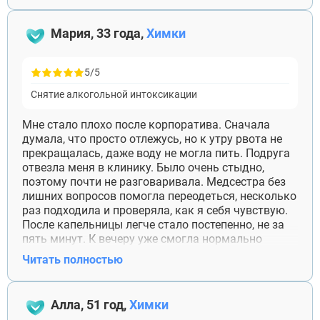
там сутки. Сейчас всё нормально. Благодарна, что
со мной разговаривали понятно и не
Мария, 33 года,
Химки
отмахивались, хотя я очень нервничала и
постоянно звонила.
5/5
Снятие алкогольной интоксикации
Мне стало плохо после корпоратива. Сначала
думала, что просто отлежусь, но к утру рвота не
прекращалась, даже воду не могла пить. Подруга
отвезла меня в клинику. Было очень стыдно,
поэтому почти не разговаривала. Медсестра без
лишних вопросов помогла переодеться, несколько
раз подходила и проверяла, как я себя чувствую.
После капельницы легче стало постепенно, не за
пять минут. К вечеру уже смогла нормально
встать и поесть. Спасибо за спокойное отношение,
Читать полностью
без усмешек и нравоучений.
Алла, 51 год,
Химки