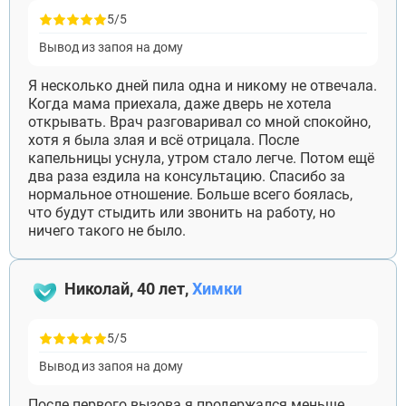
5/5
Вывод из запоя на дому
Я несколько дней пила одна и никому не отвечала.
Когда мама приехала, даже дверь не хотела
ВЫБРАТЬ ГОРОД
открывать. Врач разговаривал со мной спокойно,
хотя я была злая и всё отрицала. После
капельницы уснула, утром стало легче. Потом ещё
два раза ездила на консультацию. Спасибо за
Москва
нормальное отношение. Больше всего боялась,
Видное
что будут стыдить или звонить на работу, но
Балашиха
ничего такого не было.
Воскресенск
Долгопрудный
Домодедово
Николай, 40 лет,
Химки
Дубна
Егорьевск
Жуковский
5/5
Ивантеевка
Клин
Вывод из запоя на дому
Коломна
Красногорск
После первого вызова я продержался меньше