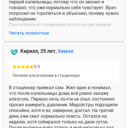
первой капельницы, потому что он звонил и
говорил, что уже нормально себя чувствует. Врач
попросил не торопиться и объяснил, почему нужно
наблюдение.
Сын остался в стационаре почти на две недели.
Первые дни злился на нас, потом сам попросил
Читать полностью
привезти чистую одежду и ноутбук. Сейчас
прошло около пяти месяцев. Живёт отдельно,
вернулся на работу, иногда приезжает на
Кирилл, 29 лет,
Химки
консультации. Благодарна, что тогда меня
убедили не забирать его раньше времени.
5/5
Лечение алкоголизма в стационаре
В стационар приехал сам. Жил один и понимал,
что после капельницы дома всё равно закажу
алкоголь. Первую ночь почти не спал, постоянно
просил измерить давление. Медсёстры подходили
спокойно, хотя я их, наверное, достал. На третий
день уже смог нормально поесть. Остался на
неделю, хотя собирался только на двое суток.
После выписки взял отпуск и ещё несколько раз