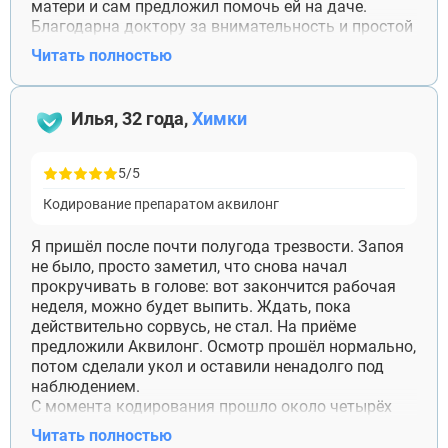
матери и сам предложил помочь ей на даче.
Благодарна доктору за внимательность и простой
разговор без запугивания.
Читать полностью
Илья, 32 года,
Химки
5/5
Кодирование препаратом аквилонг
Я пришёл после почти полугода трезвости. Запоя
не было, просто заметил, что снова начал
прокручивать в голове: вот закончится рабочая
неделя, можно будет выпить. Ждать, пока
действительно сорвусь, не стал. На приёме
предложили Аквилонг. Осмотр прошёл нормально,
потом сделали укол и оставили ненадолго под
наблюдением.
С момента кодирования прошло около четырёх
месяцев. В обычные дни об алкоголе почти не
Читать полностью
думаю, сложнее на встречах с друзьями. Один раз