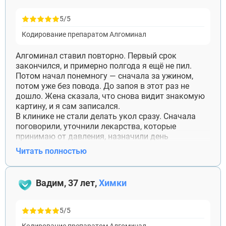
5/5
Кодирование препаратом Алгоминал
Алгоминал ставил повторно. Первый срок
закончился, и примерно полгода я ещё не пил.
Потом начал понемногу — сначала за ужином,
потом уже без повода. До запоя в этот раз не
дошло. Жена сказала, что снова видит знакомую
картину, и я сам записался.
В клинике не стали делать укол сразу. Сначала
поговорили, уточнили лекарства, которые
принимаю от давления, назначили день
процедуры. Всё прошло спокойно. Сейчас идёт
Читать полностью
четвёртый месяц. Иногда тянет выпить, особенно
после работы, но проверять препарат на себе
желания нет. Благодарен врачу, что не говорил:
Вадим, 37 лет,
Химки
«Как вы опять до этого дошли?» Просто помогли
начать заново.
5/5