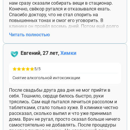
Дмитров
нам сразу сказали собирать вещи в стационар.
Фрязино
Конечно, свёкор ругался и отказывался ехать.
Дзержинский
Отправить
Спасибо доктору, что не стал спорить на
Солнечногорск
повышенных тонах и смог его уговорить. В
Отправить
Краснознаменск
Оставляя заявку Вы соглашаетесь с
политикой
клинике он провёл восемь дней. Потом ещё долго
конфиденциальности
Кашира
Отправить
Оставляя заявку Вы соглашаетесь с
политикой
был слабый, но хотя бы понял, насколько всё было
Читать полностью
Апрелевка
конфиденциальности
серьёзно.
Звенигород
Оставляя заявку Вы соглашаетесь с
политикой
конфиденциальности
Протвино
Евгений, 27 лет,
Химки
Шатура
Истра
Ликино-Дулёво
5/5
Можайск
Дедовск
Снятие алкогольной интоксикации
Электрогорск
Луховицы
После свадьбы друга два дня не мог прийти в
Лосино-Петровский
себя. Тошнило, сердце билось быстро, руки
Красноармейск
тряслись. Сам ещё пытался лечиться рассолом и
Волоколамск
таблетками, стало только хуже. В клинике честно
Озёры
рассказал, сколько выпил и что уже принимал
Старая Купавна
дома. Врач не ругал, просто сказал больше ничего
Кубинка
самостоятельно не добавлять. После процедуры
Голицыно