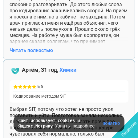
спокойно разговаривать. До этого любые слова
про кодирование заканчивались ссорой. На приём
я поехала с ним, но в кабинет не заходила. Потом
врач пригласил меня и ещё раз объяснил, чего
нельзя делать после укола. Прошло около трёх
месяцев. На работе у мужа был корпоратив, он
заранее сказал коллегам, что принимает
несовместимое с алкоголем лекарство, и на этом
Читать полностью
разговор закончился. Спасибо доктору, что помог
подготовиться и к таким обычным ситуациям, а
не только провёл процедуру.
Артём, 31 год,
Химки
5/5
Кодирование методом SIT
Выбрал SIT, потому что хотел не просто укол
поставить и уйти. Подготовка заняла несколько
Сайт использует cookies и
дней, пришлось честно рассказать врачу про
Лицензия
Понятно
Яндекс.Метрику
Узнать подробнее
прошлые срывы и болезни. После процедуры
чувствовал себя нормально, только был