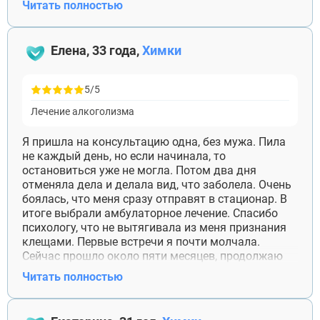
Читать полностью
женой пока живём отдельно, и это, наверное,
правильно. Видимся, иногда ужинаем вместе.
Спасибо врачу, который не обещал вернуть мне
Елена, 33 года,
Химки
семью, а сказал сначала научиться отвечать хотя
бы за себя.
5/5
Лечение алкоголизма
Я пришла на консультацию одна, без мужа. Пила
не каждый день, но если начинала, то
остановиться уже не могла. Потом два дня
отменяла дела и делала вид, что заболела. Очень
боялась, что меня сразу отправят в стационар. В
итоге выбрали амбулаторное лечение. Спасибо
психологу, что не вытягивала из меня признания
клещами. Первые встречи я почти молчала.
Сейчас прошло около пяти месяцев, продолжаю
приезжать. Алкоголь за это время был один раз.
Читать полностью
Раньше после такого я бы просто пропала, а тут
сама позвонила врачу.