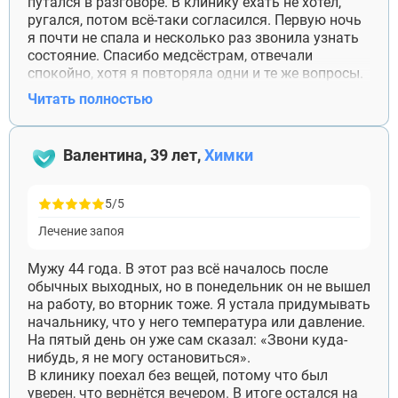
путался в разговоре. В клинику ехать не хотел,
ругался, потом всё-таки согласился. Первую ночь
я почти не спала и несколько раз звонила узнать
состояние. Спасибо медсёстрам, отвечали
спокойно, хотя я повторяла одни и те же вопросы.
Муж пробыл в стационаре шесть дней. После
Читать полностью
выписки слабость ещё оставалась, но хотя бы мог
нормально есть и ходить. Сейчас продолжает
лечение амбулаторно.
Валентина, 39 лет,
Химки
5/5
Лечение запоя
Мужу 44 года. В этот раз всё началось после
обычных выходных, но в понедельник он не вышел
на работу, во вторник тоже. Я устала придумывать
начальнику, что у него температура или давление.
На пятый день он уже сам сказал: «Звони куда-
нибудь, я не могу остановиться».
В клинику поехал без вещей, потому что был
уверен, что вернётся вечером. В итоге остался на