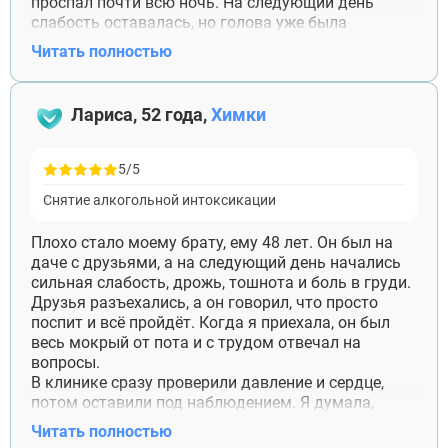
проспал почти всю ночь. На следующий день
Бронницы
слабость оставалась, но голова уже была
Рошаль
нормальная. Спасибо врачу за помощь и
Читать полностью
Хотьково
отдельное спасибо за отсутствие лекций.
Зарайск
Куровское
Лариса, 52 года,
Химки
Пущино
Черноголовка
Талдом
5/5
Руза
Краснозаводск
Снятие алкогольной интоксикации
Яхрома
Белоозёрский
Плохо стало моему брату, ему 48 лет. Он был на
Высоковск
даче с друзьями, а на следующий день начались
Дрезна
сильная слабость, дрожь, тошнота и боль в груди.
Пересвет
Друзья разъехались, а он говорил, что просто
поспит и всё пройдёт. Когда я приехала, он был
весь мокрый от пота и с трудом отвечал на
вопросы.
В клинике сразу проверили давление и сердце,
потом оставили под наблюдением. Я думала,
поставят капельницу и через час отпустят, но врач
Читать полностью
объяснил, почему торопиться нельзя. Брат провёл