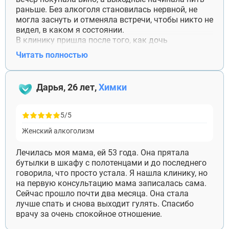
раньше. Без алкоголя становилась нервной, не
могла заснуть и отменяла встречи, чтобы никто не
видел, в каком я состоянии.
В клинику пришла после того, как дочь
отказалась оставлять у меня внука. Было обидно,
Читать полностью
я даже несколько недель с ней не разговаривала.
Потом поняла, что она права. Сначала прошла
детоксикацию, дальше продолжила лечение
Дарья, 26 лет,
Химки
амбулаторно. Уже полгода не пью. Дочь пока всё
равно насторожена, но внук снова остаётся у меня
на выходные. Спасибо специалистам, что
5/5
помогали без давления и не требовали рассказать
Женский алкоголизм
о лечении всем родственникам.
Лечилась моя мама, ей 53 года. Она прятала
бутылки в шкафу с полотенцами и до последнего
говорила, что просто устала. Я нашла клинику, но
на первую консультацию мама записалась сама.
Сейчас прошло почти два месяца. Она стала
лучше спать и снова выходит гулять. Спасибо
врачу за очень спокойное отношение.