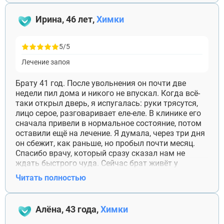
скрывать.
Ирина, 46 лет,
Химки
5/5
Лечение запоя
Брату 41 год. После увольнения он почти две
недели пил дома и никого не впускал. Когда всё-
таки открыл дверь, я испугалась: руки трясутся,
лицо серое, разговаривает еле-еле. В клинике его
сначала привели в нормальное состояние, потом
оставили ещё на лечение. Я думала, через три дня
он сбежит, как раньше, но пробыл почти месяц.
Спасибо врачу, который сразу сказал нам не
ждать быстрого чуда. Сейчас брат живёт у
родителей, ищет работу и продолжает приезжать
Читать полностью
на консультации. Иногда ворчит, что его все
контролируют, но хотя бы больше не исчезает на
недели.
Алёна, 43 года,
Химки