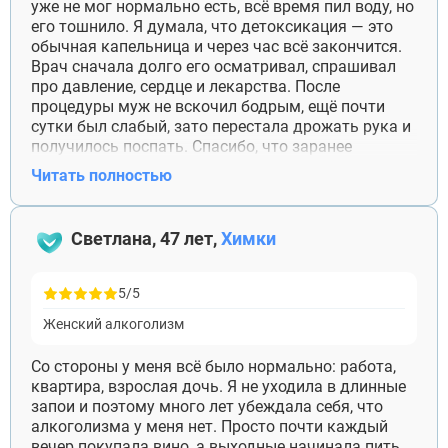
уже не мог нормально есть, всё время пил воду, но
его тошнило. Я думала, что детоксикация — это
обычная капельница и через час всё закончится.
Врач сначала долго его осматривал, спрашивал
про давление, сердце и лекарства. После
процедуры муж не вскочил бодрым, ещё почти
сутки был слабый, зато перестала дрожать рука и
получилось поспать. Спасибо, что заранее
объяснили: восстановление идёт постепенно.
Читать полностью
После этого он сам согласился приехать на
повторную консультацию.
Светлана, 47 лет,
Химки
5/5
Женский алкоголизм
Со стороны у меня всё было нормально: работа,
квартира, взрослая дочь. Я не уходила в длинные
запои и поэтому много лет убеждала себя, что
алкоголизма у меня нет. Просто почти каждый
вечер покупала вино, а выходные начинала пить