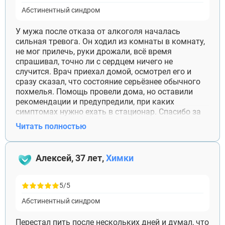
Абстинентный синдром
У мужа после отказа от алкоголя началась
сильная тревога. Он ходил из комнаты в комнату,
не мог прилечь, руки дрожали, всё время
спрашивал, точно ли с сердцем ничего не
случится. Врач приехал домой, осмотрел его и
сразу сказал, что состояние серьёзнее обычного
похмелья. Помощь провели дома, но оставили
рекомендации и предупредили, при каких
симптомах нужно ехать в стационар. Спасибо за
спокойствие. Я сама в тот момент очень
Читать полностью
нервничала, а специалист объяснял всё простыми
словами. С того обращения прошло около шести
недель, муж продолжает лечение.
Алексей, 37 лет,
Химки
5/5
Абстинентный синдром
Перестал пить после нескольких дней и думал, что