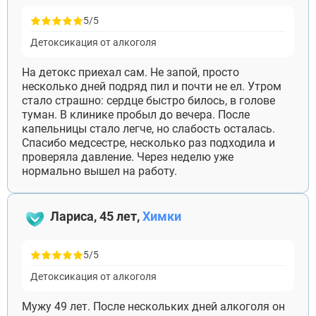
продолжает амбулаторно. Спасибо врачу, что
разговаривал с ней напрямую, а не только со
5/5
мной, будто она ничего не решает.
Детоксикация от алкоголя
На детокс приехал сам. Не запой, просто
несколько дней подряд пил и почти не ел. Утром
стало страшно: сердце быстро билось, в голове
туман. В клинике пробыл до вечера. После
капельницы стало легче, но слабость осталась.
Спасибо медсестре, несколько раз подходила и
проверяла давление. Через неделю уже
нормально вышел на работу.
Лариса, 45 лет,
Химки
5/5
Детоксикация от алкоголя
Мужу 49 лет. После нескольких дней алкоголя он