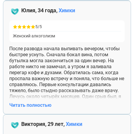
Юлия, 34 года,
Химки
5/5
Женский алкоголизм
После развода начала выпивать вечером, чтобы
быстрее уснуть. Сначала бокал вина, потом
бутылка могла закончиться за один вечер. На
работе никто не замечал, а утром я заливала
перегар кофе и духами. Обратилась сама, когда
проспала важную встречу и поняла, что больше не
справляюсь. Первые консультации давались
тяжело, было стыдно рассказывать даже врачу.
Лечусь около четырёх месяцев. Один срыв был, я
его не скрыла. Спасибо психологу, что после этого
Читать полностью
не стала разговаривать со мной как с человеком,
который всё испортил.
Виктория, 29 лет,
Химки