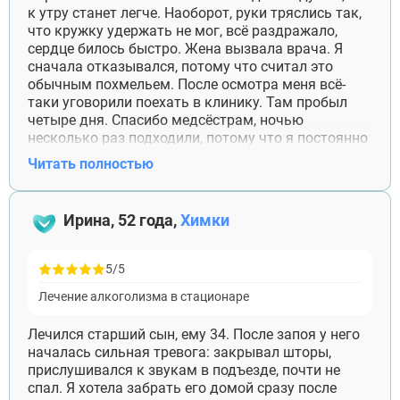
к утру станет легче. Наоборот, руки тряслись так,
что кружку удержать не мог, всё раздражало,
сердце билось быстро. Жена вызвала врача. Я
сначала отказывался, потому что считал это
обычным похмельем. После осмотра меня всё-
таки уговорили поехать в клинику. Там пробыл
четыре дня. Спасибо медсёстрам, ночью
несколько раз подходили, потому что я постоянно
просыпался и паниковал. После выписки слабость
Читать полностью
оставалась, но уже мог нормально есть и спать.
Ирина, 52 года,
Химки
5/5
Лечение алкоголизма в стационаре
Лечился старший сын, ему 34. После запоя у него
началась сильная тревога: закрывал шторы,
прислушивался к звукам в подъезде, почти не
спал. Я хотела забрать его домой сразу после