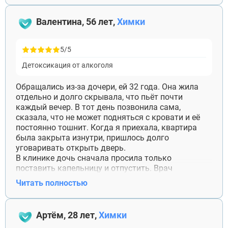
запоев не было.
Валентина, 56 лет,
Химки
5/5
Детоксикация от алкоголя
Обращались из-за дочери, ей 32 года. Она жила
отдельно и долго скрывала, что пьёт почти
каждый вечер. В тот день позвонила сама,
сказала, что не может подняться с кровати и её
постоянно тошнит. Когда я приехала, квартира
была закрыта изнутри, пришлось долго
уговаривать открыть дверь.
В клинике дочь сначала просила только
поставить капельницу и отпустить. Врач
объяснил, что при её состоянии нужно хотя бы
Читать полностью
несколько часов наблюдения. Она злилась, но
осталась. После детоксикации впервые за долгое
время нормально поела и уснула без алкоголя.
Артём, 28 лет,
Химки
Это было больше месяца назад. Сейчас лечение