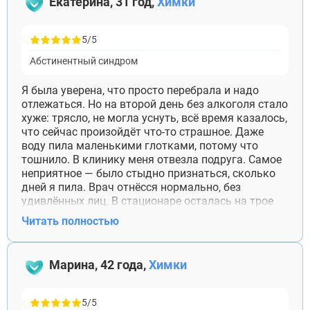
Екатерина, 31 год,
Химки
5/5
Абстинентный синдром
Я была уверена, что просто перебрала и надо
отлежаться. Но на второй день без алкоголя стало
хуже: трясло, не могла уснуть, всё время казалось,
что сейчас произойдёт что-то страшное. Даже
воду пила маленькими глотками, потому что
тошнило. В клинику меня отвезла подруга. Самое
неприятное — было стыдно признаться, сколько
дней я пила. Врач отнёсся нормально, без
удивлённых лиц. В стационаре осталась на трое
суток. Сейчас прошло почти три месяца. Алкоголь
Читать полностью
не употребляю и продолжаю ездить на
консультации. Отдельное спасибо врачу, который
сразу сказал, что абстиненция — это не просто
Марина, 42 года,
Химки
тяжёлое утро и дома терпеть её опасно.
5/5