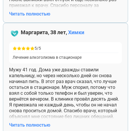
приезжал к врачу. Спасибо персоналу за
нормальное отношение без разговоров про силу
Читать полностью
воли.
Маргарита, 38 лет,
Химки
5/5
Лечение алкоголизма в стационаре
Мужу 41 год. Дома уже дважды ставили
капельницу, но через несколько дней он снова
начинал пить. В этот раз врач сказал, что лучше
остаться в стационаре. Муж спорил, потому что
взял с собой только телефон и был уверен, что
вернётся вечером. В клинике провёл десять дней.
Я приезжала не каждый день, чтобы он не начал
снова проситься домой. Спасибо врачу, который
объяснял мне состояние без лишних обещаний.
После выписки муж продолжил лечение
Читать полностью
амбулаторно. Прошло почти два месяца, пока