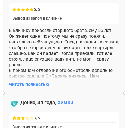
5/5
Вывод из запоя в клинике
В клинику привезли старшего брата, ему 55 лет.
Он живёт один, поэтому мы не сразу поняли,
насколько всё запущено. Сосед позвонил и сказал,
что брат второй день не выходит, а из квартиры
слышно, как он падает. Когда приехали, тот еле
стоял, лицо опухшее, воду пить не мог — сразу
рвало.
В приёмном отделении его осмотрели довольно
быстро, сделали ЭКГ, взяли анализы. Нам
объяснили, почему домой в таком состоянии
Читать полностью
нельзя. Брат остался на неделю. Первые два дня
разговаривал с трудом, потом уже сам попросил
принести очки и зарядку. Благодарна врачу за
Денис, 34 года,
Химки
понятные объяснения без нагнетания. После
стационара брат согласился продолжить лечение,
хотя раньше отказывался даже обсуждать это.
3/5
Вывод из запоя в клинике