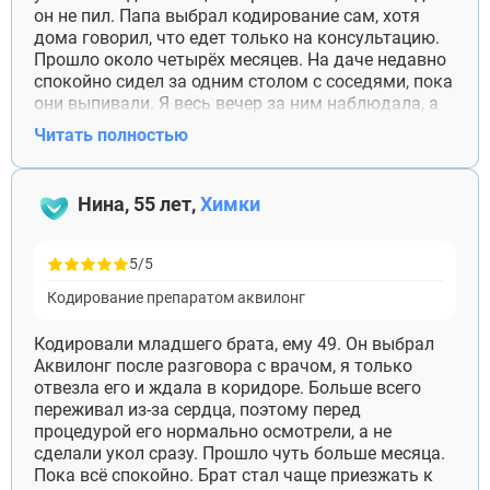
он не пил. Папа выбрал кодирование сам, хотя
дома говорил, что едет только на консультацию.
Прошло около четырёх месяцев. На даче недавно
спокойно сидел за одним столом с соседями, пока
они выпивали. Я весь вечер за ним наблюдала, а
он потом сказал: «Хватит меня караулить».
Читать полностью
Спасибо врачу, который отдельно объяснил мне,
что постоянный контроль только портит
отношения.
Нина, 55 лет,
Химки
5/5
Кодирование препаратом аквилонг
Кодировали младшего брата, ему 49. Он выбрал
Аквилонг после разговора с врачом, я только
отвезла его и ждала в коридоре. Больше всего
переживал из-за сердца, поэтому перед
процедурой его нормально осмотрели, а не
сделали укол сразу. Прошло чуть больше месяца.
Пока всё спокойно. Брат стал чаще приезжать к