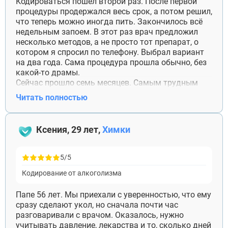
Кодироваться пошёл второй раз. После первой
процедуры продержался весь срок, а потом решил,
что теперь можно иногда пить. Закончилось всё
недельным запоем. В этот раз врач предложил
несколько методов, а не просто тот препарат, о
котором я спросил по телефону. Выбрал вариант
на два года. Сама процедура прошла обычно, без
какой-то драмы.
Сейчас прошло семь месяцев. Самым трудным
оказался отпуск: раньше там пил каждый день, а
Читать полностью
теперь не знал, чем занять вечера. Один раз уже
стоял у кассы с бутылкой, потом оставил её и
вышел. Не хочется писать, что кодировка
Ксения, 29 лет,
Химки
полностью меня изменила. Но она дала время
остановиться и не повторить всё сразу. За это
врачу спасибо.
5/5
Кодирование от алкоголизма
Папе 56 лет. Мы приехали с уверенностью, что ему
сразу сделают укол, но сначала почти час
разговаривали с врачом. Оказалось, нужно
учитывать давление, лекарства и то, сколько дней