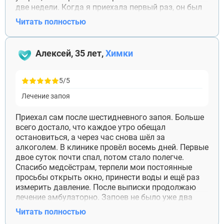
две недели. Когда я приехала первый раз, он был
злой и сказал, что я специально его там оставила.
Читать полностью
Через несколько дней уже разговаривал
нормально и сам согласился обсудить
дальнейшее лечение.
Алексей, 35 лет,
Химки
Прошло четыре месяца. Легко не стало: дома
бывают ссоры, он раздражается, когда я
спрашиваю, где был. Но на работу вернулся,
5/5
зарплату снова переводит на общую карту.
Лечение запоя
Спасибо специалисту, который объяснил и мужу, и
мне, что после снятия запоя работа только
начинается.
Приехал сам после шестидневного запоя. Больше
всего достало, что каждое утро обещал
остановиться, а через час снова шёл за
алкоголем. В клинике провёл восемь дней. Первые
двое суток почти спал, потом стало полегче.
Спасибо медсёстрам, терпели мои постоянные
просьбы открыть окно, принести воды и ещё раз
измерить давление. После выписки продолжаю
лечение амбулаторно. Запоев не было уже два
месяца, хотя один раз всё-таки выпил вечером. На
Читать полностью
следующий день сам позвонил врачу, не стал