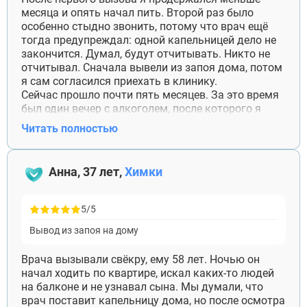
Королёв
месяца и опять начал пить. Второй раз было
Лобня
особенно стыдно звонить, потому что врач ещё
Люберцы
тогда предупреждал: одной капельницей дело не
Мытищи
закончится. Думал, будут отчитывать. Никто не
Наро-Фоминск
отчитывал. Сначала вывели из запоя дома, потом
Ногинск
я сам согласился приехать в клинику.
Одинцово
Сейчас прошло почти пять месяцев. За это время
Орехово-Зуево
был один вечер с алкоголем, после которого я
Подольск
сразу позвонил своему специалисту. Раньше бы
Читать полностью
Пушкино
решил, что всё уже испортил, и продолжил пить
Раменское
неделю. В этот раз остановился. Спасибо за то,
Реутов
что после процедуры обо мне не забыли и не
Анна, 37 лет,
Химки
Сергиев Посад
ЗАДАТЬ ВОПРОС
сделали вид, что дальше это только моя
Серпухов
проблема.
Чехов
ЗАПОЛНИТЕ ФОРМУ
5/5
Щёлково
ВЫЗВАТЬ ВРАЧА
Электросталь
Заполните форму ниже, мы вам
Вывод из запоя на дому
Котельники
перезвоним
Электроугли
Врача вызывали свёкру, ему 58 лет. Ночью он
Лыткарино
начал ходить по квартире, искал каких-то людей
Павловский Посад
на балконе и не узнавал сына. Мы думали, что
Ступино
врач поставит капельницу дома, но после осмотра