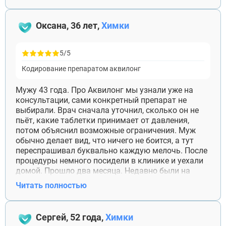
уже сидел в машине перед рестораном и хотел
развернуться. Позвонил специалисту, поговорили
Оксана, 36 лет,
Химки
несколько минут, после этого всё-таки зашёл.
Спасибо, что можно обратиться не только в день
процедуры.
5/5
Кодирование препаратом аквилонг
Мужу 43 года. Про Аквилонг мы узнали уже на
консультации, сами конкретный препарат не
выбирали. Врач сначала уточнил, сколько он не
пьёт, какие таблетки принимает от давления,
потом объяснил возможные ограничения. Муж
обычно делает вид, что ничего не боится, а тут
переспрашивал буквально каждую мелочь. После
процедуры немного посидели в клинике и уехали
домой. Прошло два месяца. Недавно были на
юбилее у родственников, он заранее попросил не
Читать полностью
уговаривать его «хотя бы пригубить». Спасибо
врачу, что объяснил всё так, что муж наконец сам
начал относиться к кодированию серьёзно.
Сергей, 52 года,
Химки