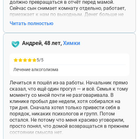
должно превращаться в отчёт перед мамой.
Сейчас сын снимает комнату отдельно, работает,
приезжает к нам по выходным. Денег больше не
просит. Недавно сам купил отцу лекарства, хотя
Читать полностью
раньше даже не спрашивал, что ему нужно.
Спасибо специалистам ещё и за работу со мной. Я
поняла, что помощь — это не постоянные
Андрей, 48 лет,
Химки
проверки и спасение от каждой неприятности.
5/5
Лечение алкоголизма
Лечиться я пошёл из-за работы. Начальник прямо
сказал, что ещё один прогул — и всё. Семья к тому
моменту со мной почти не разговаривала. В
клинике пробыл две недели, хотя собирался на
три дня. Сначала хотел только привести себя в
порядок, никаких психологов и групп. Потом
остался. Не потому что меня красиво уговорили,
просто понял, что домой возвращаться в прежнем
состоянии смысла нет.
Трезвый уже семь месяцев. Работу сохранил. С