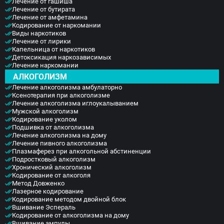
Лечение от гашиша
Лечение от бутирата
Лечение от амфетамина
Кодирование от наркомании
Виды наркотиков
Лечение от лирики
Капельница от наркотиков
Детоксикация наркозависимых
Лечение наркомании
АЛКОГОЛИЗМ
Лечение алкоголизма амбулаторно
Ксенотерапия при алкоголизме
Лечение алкоголизма иглоукалыванием
Мужской алкоголизм
Кодирование уколом
Подшивка от алкоголизма
Лечение алкоголизма на дому
Лечение пивного алкоголизма
Плазмаферез при алкогольной абстиненции
Подростковый алкоголизм
Хронический алкоголизм
Кодирование от алкоголя
Метод Довженко
Лазерное кодирование
Кодирование методом двойной блок
Вшивание Эспераль
Кодирование от алкоголизма на дому
Вшивание ампулы