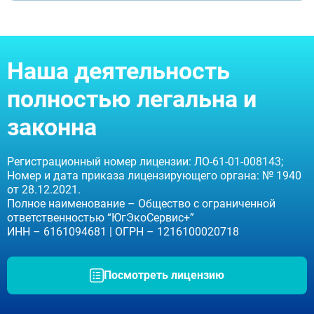
Ступино
Дмитров
Фрязино
Дзержинский
Отправить
Солнечногорск
Наша деятельность
Отправить
Краснознаменск
Оставляя заявку Вы соглашаетесь с
политикой
конфиденциальности
Кашира
Отправить
полностью легальна и
Оставляя заявку Вы соглашаетесь с
политикой
Апрелевка
конфиденциальности
Звенигород
Оставляя заявку Вы соглашаетесь с
политикой
законна
конфиденциальности
Протвино
Шатура
Истра
Регистрационный номер лицензии: ЛО-61-01-008143;
Ликино-Дулёво
Номер и дата приказа лицензирующего органа: № 1940
Можайск
от 28.12.2021.
Дедовск
Полное наименование – Общество с ограниченной
Электрогорск
ответственностью “ЮгЭкоСервис+”
Луховицы
ИНН – 6161094681 | ОГРН – 1216100020718
Лосино-Петровский
Красноармейск
Волоколамск
Посмотреть лицензию
Озёры
Старая Купавна
Кубинка