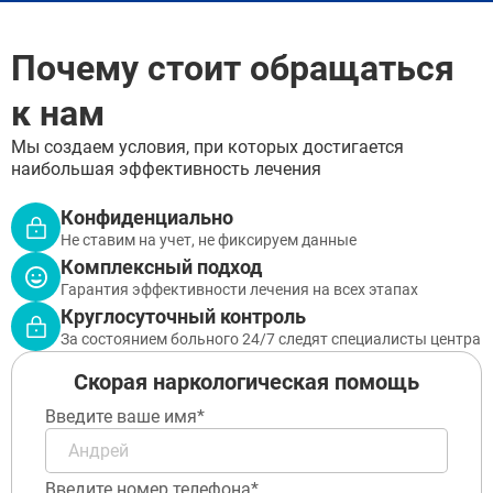
Голицыно
Бронницы
Почему стоит обращаться
Рошаль
Хотьково
к нам
Зарайск
Куровское
Мы создаем условия, при которых достигается
Пущино
наибольшая эффективность лечения
Черноголовка
Талдом
Конфиденциально
Руза
Краснозаводск
Не ставим на учет, не фиксируем данные
Яхрома
Комплексный подход
Белоозёрский
Гарантия эффективности лечения на всех этапах
Высоковск
Круглосуточный контроль
Дрезна
За состоянием больного 24/7 следят специалисты центра
Пересвет
Скорая наркологическая помощь
Введите ваше имя*
Введите номер телефона*