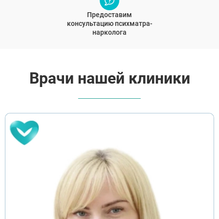
Предоставим
консультацию психматра-
нарколога
ВЫБРАТЬ ГОРОД
Врачи нашей клиники
Москва
Видное
Балашиха
Воскресенск
Долгопрудный
Домодедово
Дубна
Егорьевск
Жуковский
Ивантеевка
Клин
Коломна