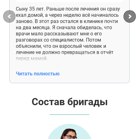
Сыну 35 лет. Раньше после лечения он сразу
ехал домой, а через неделю всё начиналось
заново. В этот раз остался в клинике почти
на два месяца. Я сначала обиделась, что
врачи мало рассказывают мне о его
разговорах со специалистом. Потом
объяснили, что он взрослый человек и
лечение не должно превращаться в отчёт
перед мамой.
Сейчас сын снимает комнату отдельно,
работает, приезжает к нам по выходным.
Читать полностью
Денег больше не просит. Недавно сам купил
отцу лекарства, хотя раньше даже не
спрашивал, что ему нужно. Спасибо
специалистам ещё и за работу со мной. Я
Состав бригады
поняла, что помощь — это не постоянные
проверки и спасение от каждой
неприятности.