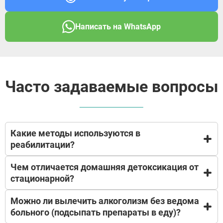
Написать на WhatsApp
Часто задаваемые вопросы
Какие методы используются в
реабилитации?
Чем отличается домашняя детоксикация от
В основе нашей реабилитационной программы
стационарной?
лежит доказательная психотерапия и
модифицированная
Можно ли вылечить алкоголизм без ведома
программа «12 шагов»
Выведение из запоя на дому
. Пациенты учатся жить без ПАВ (психоактивных
больного (подсыпать препараты в еду)?
подходит для снятия острой интоксикации и
веществ), прорабатывают психотравмы, меняют