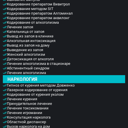
Кодирование препаратом Вивитрол
Кодирование методом SIT
Кодирование препаратом Алгоминал
Кодирование препаратом аквилонг
Кодирование от алкоголизма
Лечение запоя
Капельница от запоя
Вывод из запоя в клинике
Алкогольная интоксикация
Вывод из запоя на дому
Выведение из запоя
Женский алкоголизм
Детоксикация от алкоголя
Лечение алкоголизма в стационаре
Абстинентный синдром
Лечение алкоголизма
НАРКОЛОГИЯ
Гипноз от курения методом Довженко
Лазерное кодирование от курения
Кодирование от курения уколом
Лечение курения
Принудительное лечение
Лечение токсикомании
Лечение игромании
Консультация нарколога
Областной диспансер
Вызов нарколога на дом